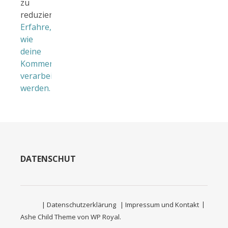
zu
reduzieren.
Erfahre,
wie
deine
Kommentardaten
verarbeitet
werden.
DATENSCHUTZ
| Datenschutzerklärung
| Impressum und Kontakt
Ashe Child Theme von
WP Royal
.