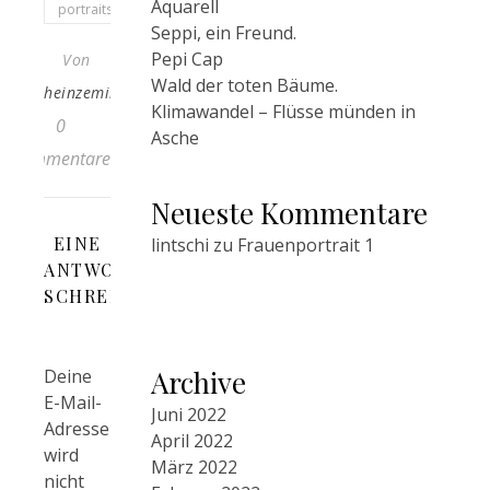
Aquarell
portraits
Seppi, ein Freund.
Pepi Cap
Von
Wald der toten Bäume.
heinzemil
Klimawandel – Flüsse münden in
0
Asche
Kommentare
Neueste Kommentare
EINE
lintschi
zu
Frauenportrait 1
ANTWORT
SCHREIBEN
Archive
Deine
E-Mail-
Juni 2022
Adresse
April 2022
wird
März 2022
nicht