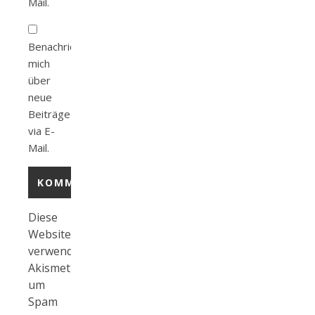
Mail.
Benachrichtige
mich
über
neue
Beiträge
via E-
Mail.
Diese
Website
verwendet
Akismet,
um
Spam