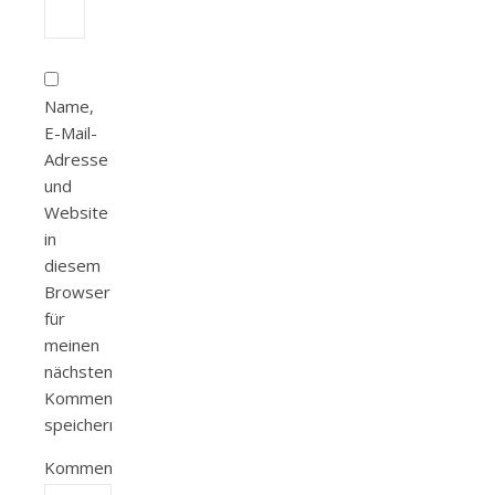
Name,
E-Mail-
Adresse
und
Website
in
diesem
Browser
für
meinen
nächsten
Kommentar
speichern.
Kommentieren