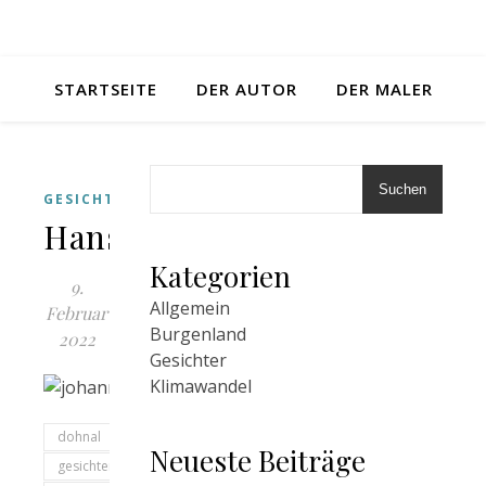
STARTSEITE
DER AUTOR
DER MALER
Suchen
GESICHTER
Hansi
Kategorien
9.
Allgemein
Februar
Burgenland
2022
Gesichter
Klimawandel
dohnal
Neueste Beiträge
gesichter