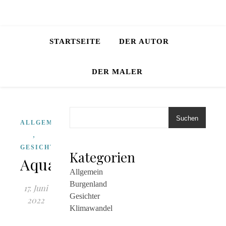
STARTSEITE
DER AUTOR
DER MALER
Suchen
ALLGEMEIN
,
GESICHTER
Kategorien
Aquarell
Allgemein
Burgenland
17. Juni
Gesichter
2022
Klimawandel