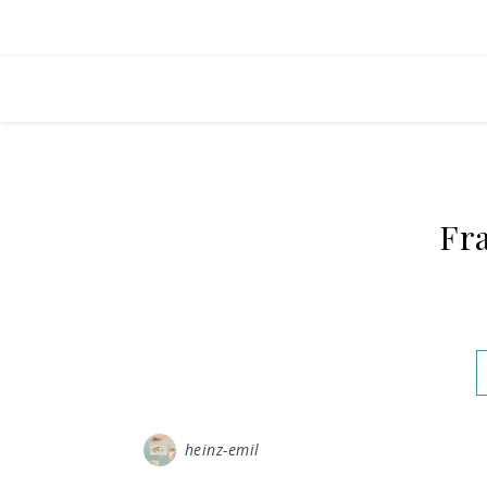
Fra
heinz-emil