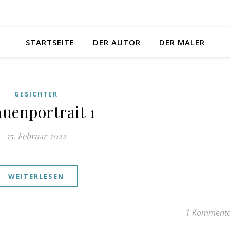
STARTSEITE
DER AUTOR
DER MALER
GESICHTER
uenportrait 1
15. Februar 2022
WEITERLESEN
1 Komment